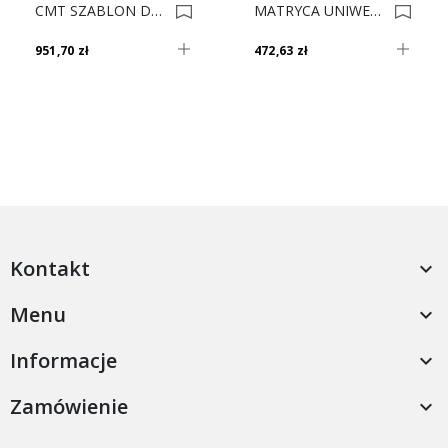
CMT SZABLON DO ŁĄCZENIA B CMT650 0006387
MATRYCA UNIWER TBX AVEN TIPON 65.1051.02 0005037
951,70 zł
472,63 zł
Kontakt

Menu

Informacje

Zamówienie
