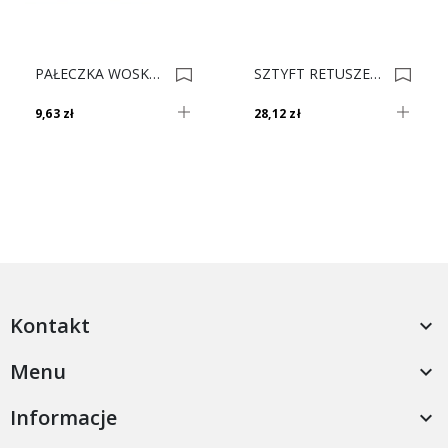
PAŁECZKA WOSKOWA 12 GRUSZA *** 0001339
SZTYFT RETUSZERSKI F DĄB CIEMNY 167 0035021
9,63 zł
28,12 zł
Kontakt

Menu

Informacje
