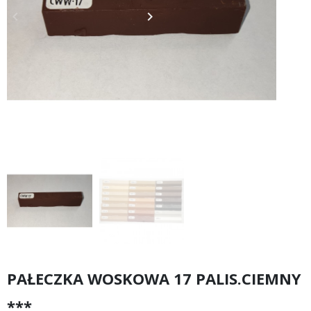
keyboard_arrow_left
keyboard_arrow_right
Poprzedni
Następny
PAŁECZKA WOSKOWA 17 PALIS.CIEMNY
***