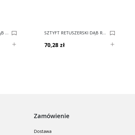
SZTYFT RETUSZERSKI F DĄB CIEMNY 167 0035021
SZTYFT RETUSZERSKI DĄB RUST.CIEMNY 890101-3 *** 0013291
70,28 zł
Zamówienie
Dostawa