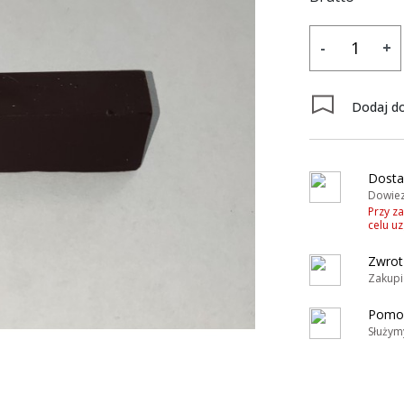
-
+
Dodaj do
y
Dosta
Dowiez
Przy z
celu u
Zwrot
Zakupi
Pomoc
Służym