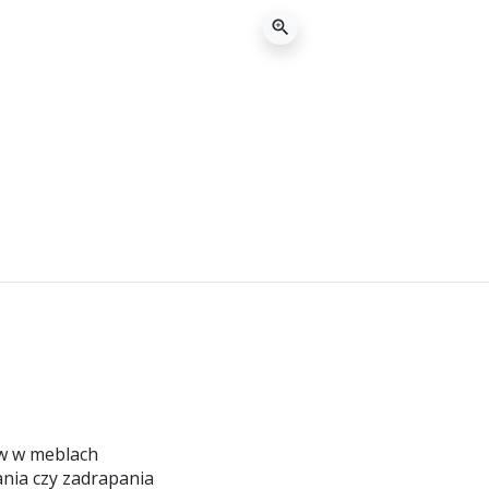
zoom_in
ów w meblach
nia czy zadrapania