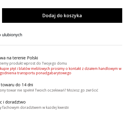
Dodaj do koszyka
 ulubionych
wa na terenie Polski
iemy produkt wprost do Twojego domu
akupie płyt i blatów meblowych prosimy o kontakt z działem handlowym w
zgodnienia transportu ponadgabarytowego
 towaru do 14 dni
ony towar nie spełnił Twoich oczekiwań? Możesz go zwrócić
 i doradztwo
y fachowym doradztwem w każdej kwestii