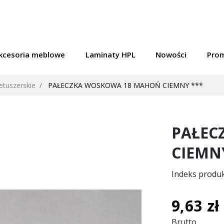
kcesoria meblowe
Laminaty HPL
Nowości
Pro
retuszerskie
PAŁECZKA WOSKOWA 18 MAHOŃ CIEMNY ***
PAŁEC
CIEMNY
Indeks produ
9,63 zł
Brutto