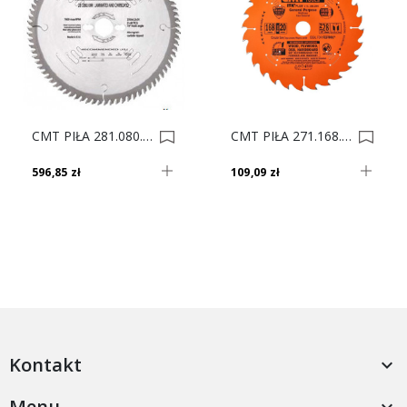
CMT PIŁA 281.080.10M HM D250 F30 Z80 0005697
CMT PIŁA 271.168.28H ITK D168 F20 Z28 0023126
596,85 zł
109,09 zł
Kontakt

Menu