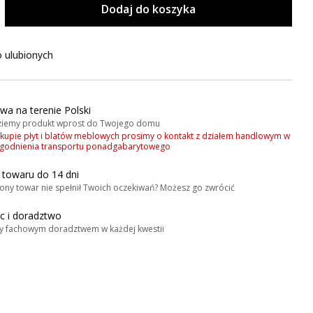
Dodaj do koszyka
 ulubionych
wa na terenie Polski
iemy produkt wprost do Twojego domu
akupie płyt i blatów meblowych prosimy o kontakt z działem handlowym w
zgodnienia transportu ponadgabarytowego
 towaru do 14 dni
ony towar nie spełnił Twoich oczekiwań? Możesz go zwrócić
 i doradztwo
y fachowym doradztwem w każdej kwestii