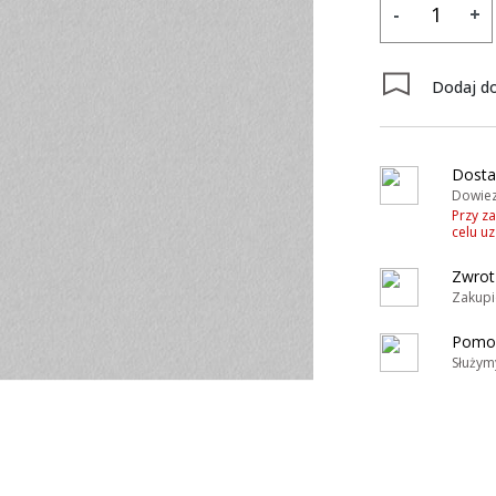
-
+
Dodaj do
Dosta
Dowiez
Przy z
celu u
Zwrot
Zakupi
Pomoc
Służym