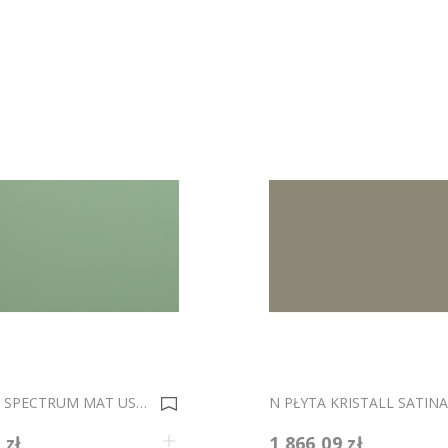
N PŁYTA SPECTRUM MAT US07 AVOKADO 2800x1250mm Gr.18mm 0035838
 zł
1 866,09 zł