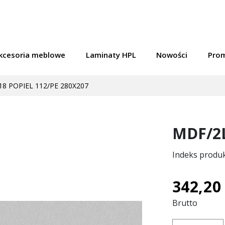
kcesoria meblowe
Laminaty HPL
Nowości
Pro
8 POPIEL 112/PE 280X207
MDF/2L
Indeks produ
342,20 
Brutto