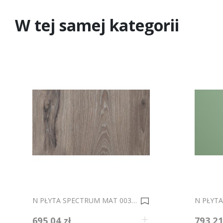
W tej samej kategorii
N PŁYTA SPECTRUM MAT 003 DĄB VIKING 2800x1270mm Gr.18mm 0035827
695,04 zł
793,21