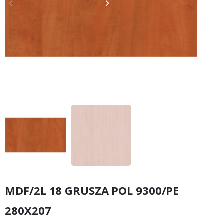
keyboard_arrow_left
keyboard_arrow_right
Poprzedni
Następny
MDF/2L 18 GRUSZA POL 9300/PE
280X207