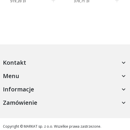
519,20 zł
370,71 zł
Kontakt

Menu

Informacje

Zamówienie

Copyright © MARKAT sp. z o.o. Wszelkie prawa zastrzeżone.