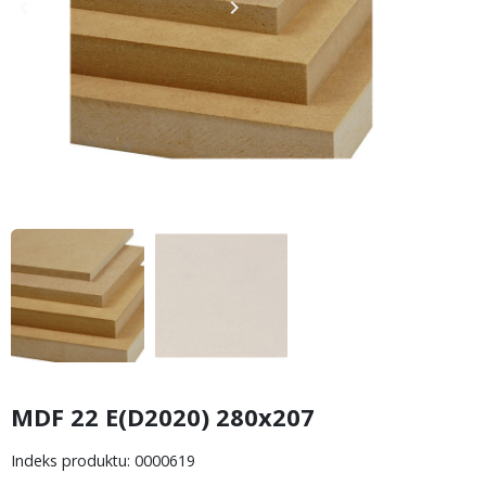
keyboard_arrow_left
keyboard_arrow_right
Poprzedni
Następny
MDF 22 E(D2020) 280x207
Indeks produktu: 0000619