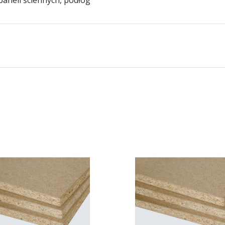
aneli ściennych, podłóg