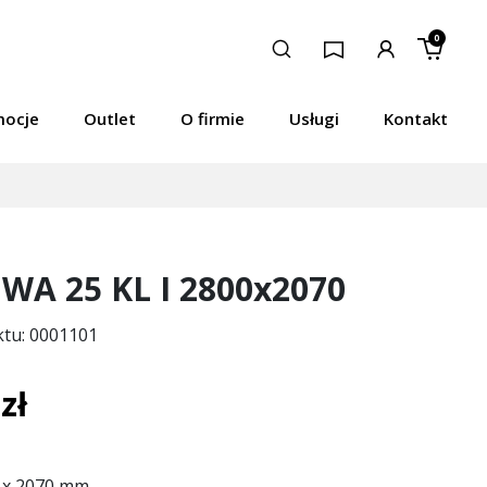
0
mocje
Outlet
O firmie
Usługi
Kontakt
A 25 KL I 2800x2070
ktu: 0001101
zł
 x 2070 mm