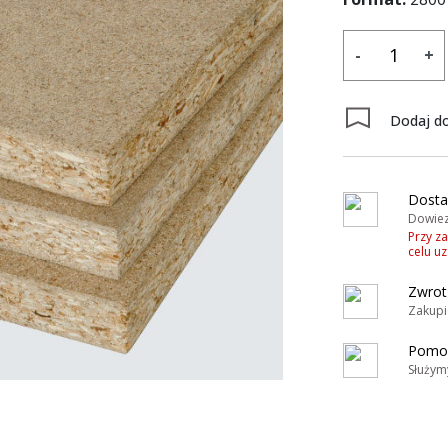
-
+
Dodaj do
Dosta
Dowiez
Przy z
celu u
Zwrot
Zakupi
Pomoc
Służym