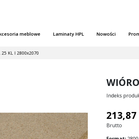
kcesoria meblowe
Laminaty HPL
Nowości
Pro
5 KL I 2800x2070
WIÓROW
Indeks produ
213,87 
Brutto
Format:
2800