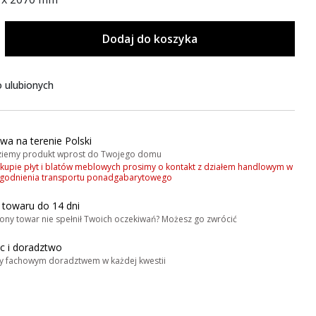
Dodaj do koszyka
 ulubionych
wa na terenie Polski
iemy produkt wprost do Twojego domu
akupie płyt i blatów meblowych prosimy o kontakt z działem handlowym w
zgodnienia transportu ponadgabarytowego
 towaru do 14 dni
ony towar nie spełnił Twoich oczekiwań? Możesz go zwrócić
 i doradztwo
y fachowym doradztwem w każdej kwestii