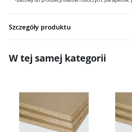
-
bazowy do produkcji blatów roboczych, parapetów, p
Szczegóły produktu
W tej samej kategorii