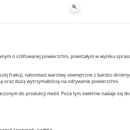
zoom_in
nym o szlifowanej powierzchni, powstałym w wyniku spras
j frakcji, natomiast warstwy zewnętrzne z bardzo drobnych
ią oraz dużą wytrzymałością na odrywanie powierzchni.
zonym do produkcji mebli. Poza tym świetnie nadaje się do 