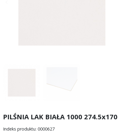
keyboard_arrow_left
keyboard_arrow_right
Poprzedni
Następny
PILŚNIA LAK BIAŁA 1000 274.5x170
Indeks produktu: 0000627