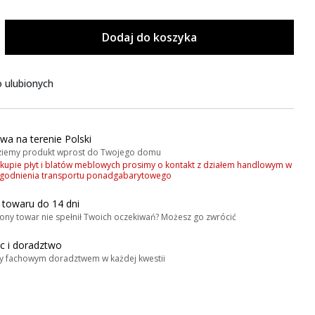
Dodaj do koszyka
 ulubionych
wa na terenie Polski
iemy produkt wprost do Twojego domu
akupie płyt i blatów meblowych prosimy o kontakt z działem handlowym w
zgodnienia transportu ponadgabarytowego
 towaru do 14 dni
ony towar nie spełnił Twoich oczekiwań? Możesz go zwrócić
 i doradztwo
y fachowym doradztwem w każdej kwestii