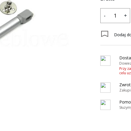
-
+
Dodaj do
Dosta
Dowiez
Przy z
celu u
Zwrot
Zakupi
Pomoc
Służym