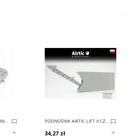
keyboard_arrow_left
keyboard_arrow_right
Poprzedni
Następ
PODNOŚNIK BARKOWY MINIWINCH 10kg 0013148
PODNOŚNIK AIRTIC LIFT II CZARNY 0019477
34,27 zł