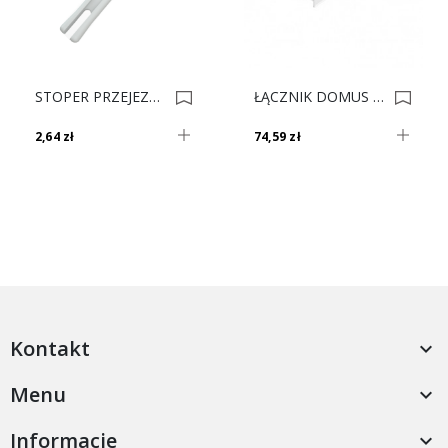
STOPER PRZEJEZDNY DO TORU RAMA Z Wkrętem Ustalającym 8859-1 L 0022330
ŁĄCZNIK DOMUS BIAŁY 8181 3m L 0017449
2,64 zł
74,59 zł
Kontakt

Menu

Informacje
