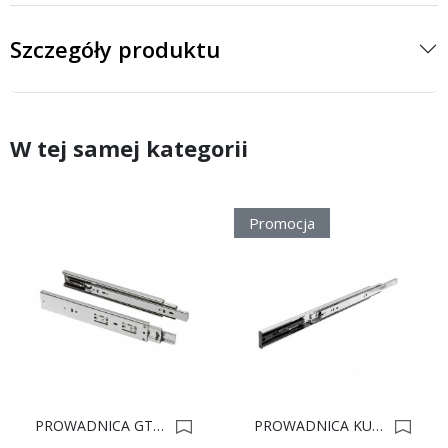
Szczegóły produktu
W tej samej kategorii
Promocja
PROWADNICA GTV KULKOWA DOMYK L-600 PKS *** 0004368
PROWADNICA KULKOWA TIP-ON SHOP-LINE L- 450mm 0016289