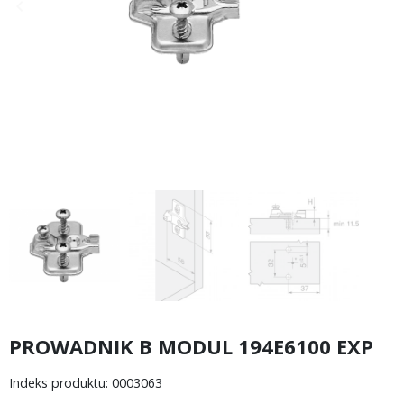
keyboard_arrow_left
keyboard_arrow_right
Poprzedni
Następny
PROWADNIK B MODUL 194E6100 EXP
Indeks produktu: 0003063