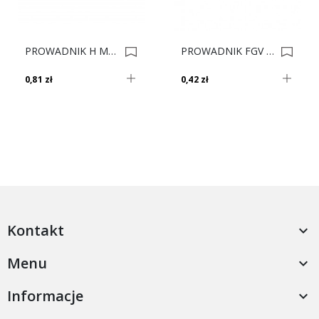
PROWADNIK H METALLA H-0 311.98.505 / 311.03.100*** 0004736
PROWADNIK FGV H-0 BEZ EURO MINI 0002892
0,81 zł
0,42 zł
Kontakt

Menu

Informacje
