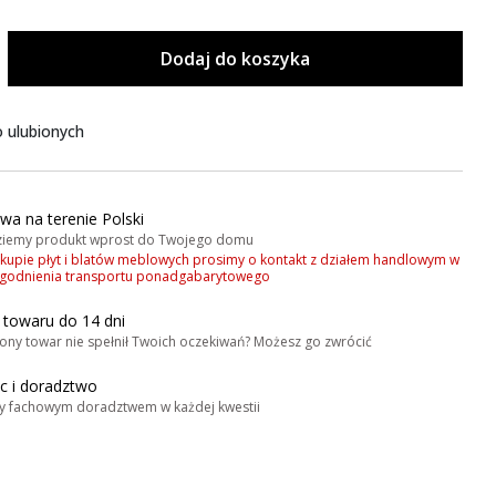
Dodaj do koszyka
 ulubionych
wa na terenie Polski
iemy produkt wprost do Twojego domu
akupie płyt i blatów meblowych prosimy o kontakt z działem handlowym w
zgodnienia transportu ponadgabarytowego
 towaru do 14 dni
ony towar nie spełnił Twoich oczekiwań? Możesz go zwrócić
 i doradztwo
y fachowym doradztwem w każdej kwestii