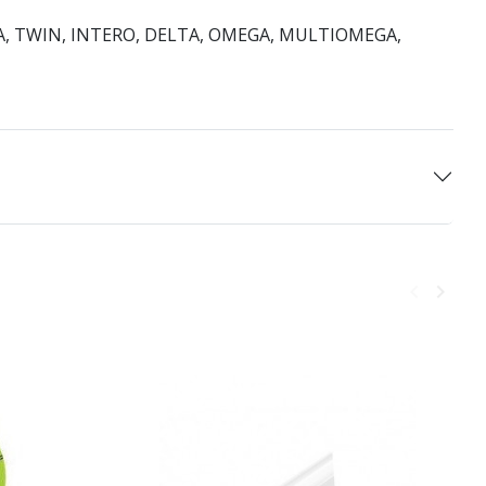
A, TWIN, INTERO, DELTA, OMEGA, MULTIOMEGA,
keyboard_arrow_left
keyboard_arrow_right
Poprzedni
Następ