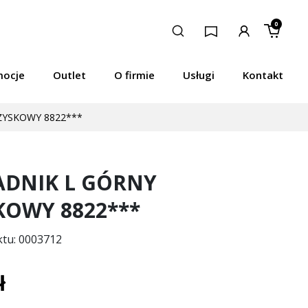
0
mocje
Outlet
O firmie
Usługi
Kontakt
YSKOWY 8822***
DNIK L GÓRNY
KOWY 8822***
ktu: 0003712
ł