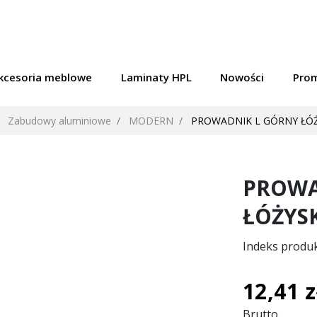
kcesoria meblowe
Laminaty HPL
Nowości
Pro
Zabudowy aluminiowe
MODERN
PROWADNIK L GÓRNY ŁÓŻ
PROWA
ŁÓŻYS
Indeks produ
12,41 z
Brutto