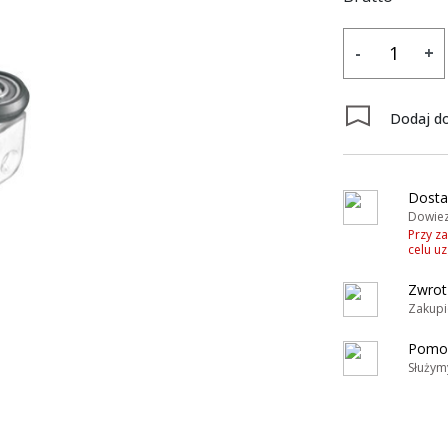
-
+
Dodaj do
y
Dosta
Dowiez
Przy z
celu u
Zwrot
Zakupi
Pomoc
Służym