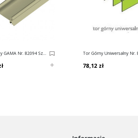
Tor Dolny GAMA Nr. 82094 Szampan 0017583-0017590
zł
78,12 zł