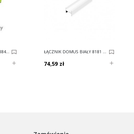
Tor Górny Uniwersalny Nr. 8849 Inox 0017808-0017825
ŁĄCZNIK DOMUS BIAŁY 8181 3m L 0017449
74,59 zł