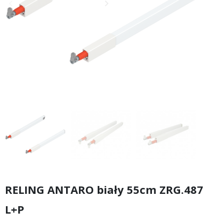
keyboard_arrow_left
keyboard_arrow_right
Poprzedni
Następny
RELING ANTARO biały 55cm ZRG.487
L+P