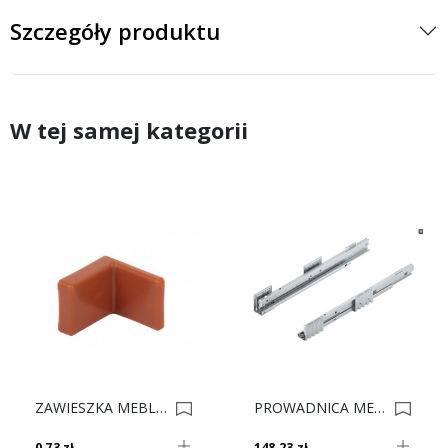
Szczegóły produktu
W tej samej kategorii
ZAWIESZKA MEBLOWA SŁOWACKA CALVADOS 0003328
PROWADNICA MERIVOBOX BZ 453.5501BZ 70kg 0021619
0,73 zł
148,23 zł