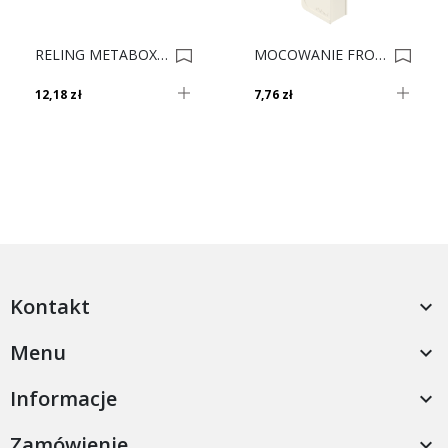
RELING METABOX ZRG.521V SZARY 55 Cm 0003041
MOCOWANIE FRONT MBX K Krem ZIF.3030 L ** 0007769
12,18 zł
7,76 zł
Kontakt

Menu

Informacje

Zamówienie
