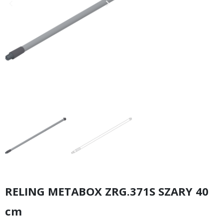
keyboard_arrow_left
keyboard_arrow_right
Poprzedni
Następny
RELING METABOX ZRG.371S SZARY 40
cm