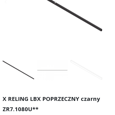
keyboard_arrow_left
keyboard_arrow_right
Poprzedni
Następny
X RELING LBX POPRZECZNY czarny
ZR7.1080U**