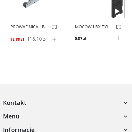
PROWADNICA LBX Tipon+bl 753.4501M 70kg *** 0010524
MOCOW LBX TYŁ N Czarny Carbon Mat ZB7N000S P+L 0022438
116,10 zł
5,87 zł
92,88 zł
Kontakt

Menu

Informacje
