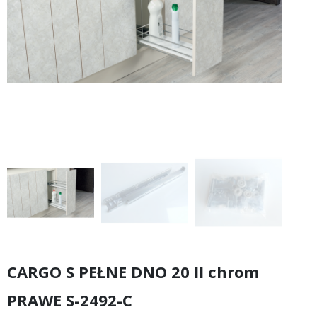
keyboard_arrow_left
keyboard_arrow_right
Poprzedni
Następny
CARGO S PEŁNE DNO 20 II chrom
PRAWE S-2492-C