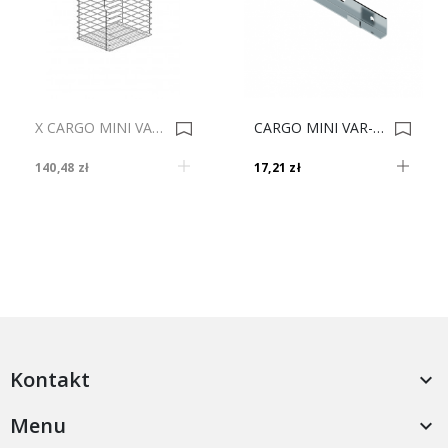
X CARGO MINI VAR-MULTI JEDN. 30 I SREBRNY * 0011142
CARGO MINI VAR-MULTI UCHWYT NA KOSZ Ef.chrom (do Kosza Gł. L-300) 0020610
140,48 zł
17,21 zł
Kontakt

Menu
