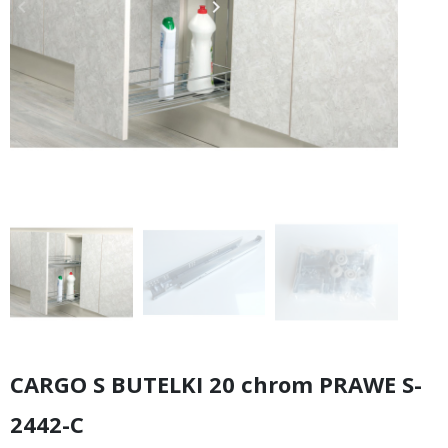
keyboard_arrow_left
keyboard_arrow_right
Poprzedni
Następny
CARGO S BUTELKI 20 chrom PRAWE S-
2442-C