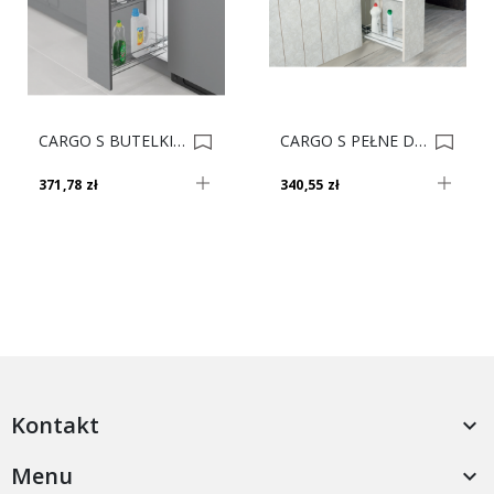
CARGO S BUTELKI 30 Chrom PRAWE S-2444-C-02 0021542
CARGO S PEŁNE DNO 15 II Chrom LEWE S-2478-C 0005207
371,78 zł
340,55 zł
Kontakt

Menu
