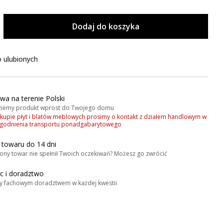
Dodaj do koszyka
 ulubionych
wa na terenie Polski
iemy produkt wprost do Twojego domu
akupie płyt i blatów meblowych prosimy o kontakt z działem handlowym w
zgodnienia transportu ponadgabarytowego
 towaru do 14 dni
ony towar nie spełnił Twoich oczekiwań? Możesz go zwrócić
 i doradztwo
y fachowym doradztwem w każdej kwestii