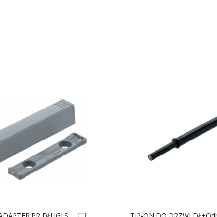
TIP-ON-ADAPTER PR DŁUGI Szary 956A1201 0008688