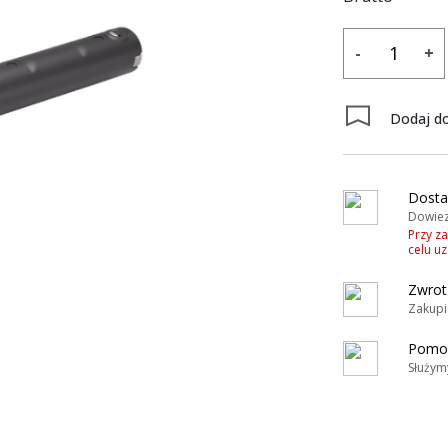
-
+
Dodaj do
Dosta
Dowiez
Przy z
celu u
Zwrot
Zakupi
Pomoc
Służym