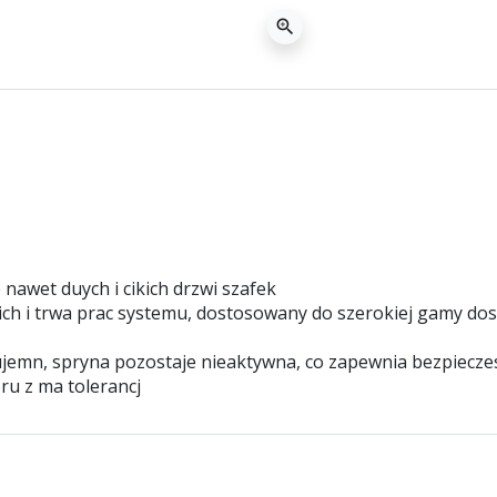
zoom_in
awet duych i cikich drzwi szafek
ch i trwa prac systemu, dostosowany do szerokiej gamy dos
j ujemn, spryna pozostaje nieaktywna, co zapewnia bezpiec
ru z ma tolerancj