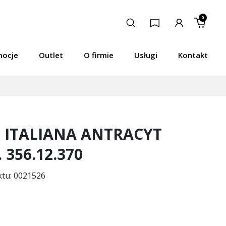
0
mocje
Outlet
O firmie
Usługi
Kontakt
N ITALIANA ANTRACYT
 356.12.370
ktu: 0021526