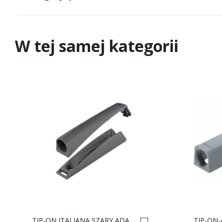
W tej samej kategorii
TIP-ON ITALIANA SZARY ADAPTER 356.12.003 0005268