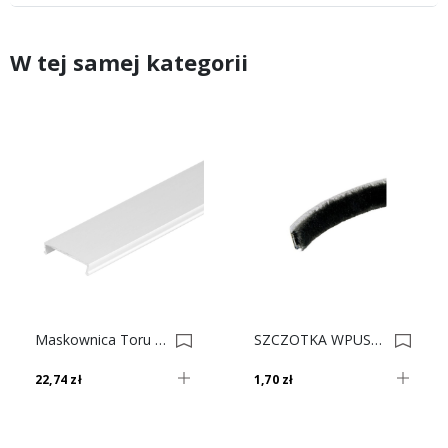
W tej samej kategorii
Maskownica Toru Rama Biały Połysk 8881 0017456.0017457
SZCZOTKA WPUSZCZANA Odboj. Czarna 4,8x06mm 0090-CZ 0019560
22,74 zł
1,70 zł