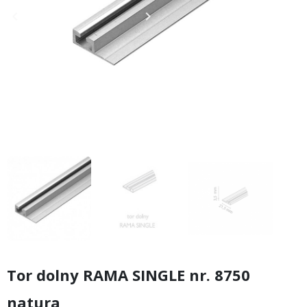
keyboard_arrow_left
keyboard_arrow_right
Poprzedni
Następny
Tor dolny RAMA SINGLE nr. 8750
natura