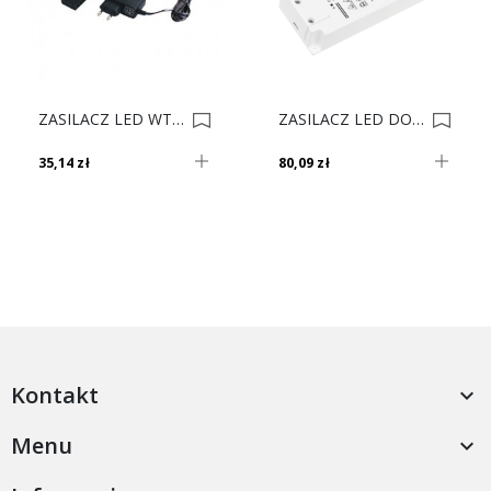
ZASILACZ LED WTYKOWY+WYŁ.NOŻNY+ROZDZ 6W 0009517
ZASILACZ LED DO PASKÓW 24V 65W STANDARD PLUS DL 0023343
35,14 zł
80,09 zł
Kontakt

Menu
