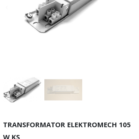
keyboard_arrow_left
keyboard_arrow_right
Poprzedni
Następny
TRANSFORMATOR ELEKTROMECH 105
W KS