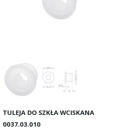
keyboard_arrow_left
keyboard_arrow_right
Poprzedni
Następny
TULEJA DO SZKŁA WCISKANA
0037.03.010