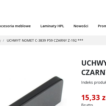
kcesoria meblowe
Laminaty HPL
Nowości
Pro
y
UCHWYT NOMET C-3839 P59 CZARNY Z-192 ***
UCHWY
CZARNY
Indeks produ
15,33 
Brutto