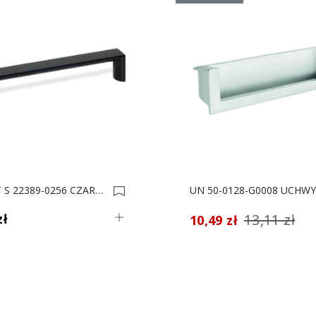
UCHWYT S 22389-0256 CZARNY LAK. 0012173
zł
13,11 zł
10,49 zł