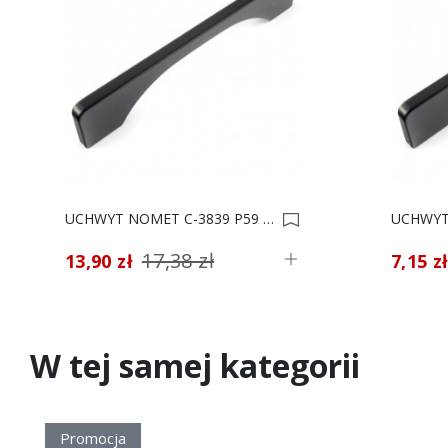
UCHWYT NOMET C-3839 P59 CZARNY Z-320 *** 0002121
17,38 zł
13,90 zł
7,15 z
W tej samej kategorii
Promocja