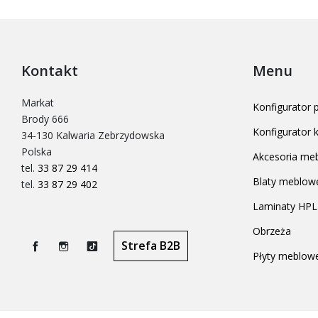
Kontakt
Menu
Markat
Konfigurator
Brody 666
Konfigurator
34-130 Kalwaria Zebrzydowska
Polska
Akcesoria me
tel.
33 87 29 414
Blaty meblow
tel.
33 87 29 402
Laminaty HPL
Obrzeża
Strefa B2B
Płyty meblow
Facebook
Instagram
TikTok