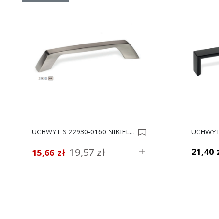
UCHWYT S 22930-0160 NIKIEL MAT.*** 0010845
19,57 zł
21,40 
15,66 zł