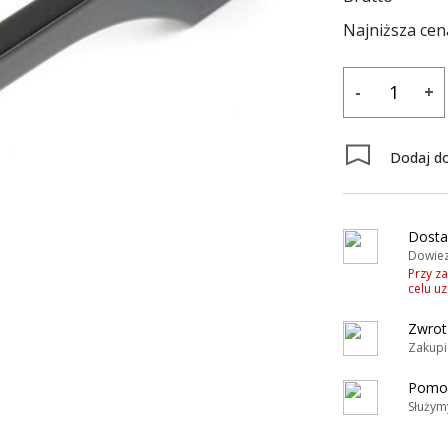
Najniższa cen
-
+
y
Dodaj do
Dosta
Dowiez
Przy z
celu u
Zwrot
Zakupi
Pomoc
Służym