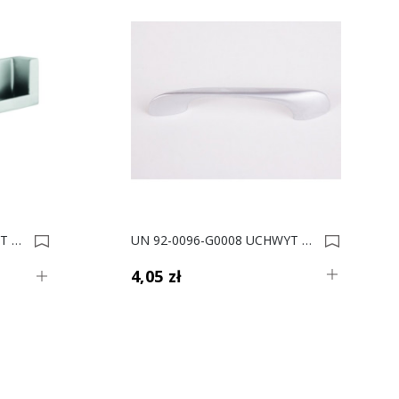
UN 50-0128-G0008 UCHWYT MEBLOWY** 0002941
UN 92-0096-G0008 UCHWYT MEBLOWY** 0004463
4,05 zł