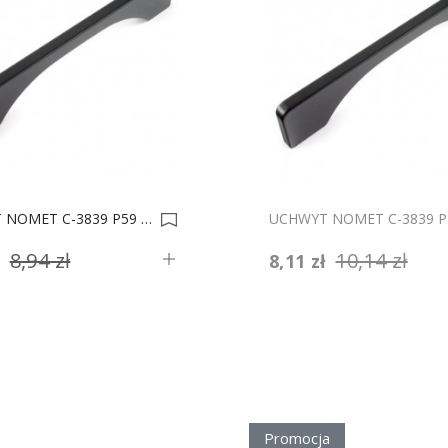
UCHWYT NOMET C-3839 P59 CZARNY Z-128 *** 0002602
8,94 zł
10,14 zł
ł
8,11 zł
Promocja