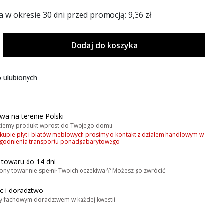
a w okresie 30 dni przed promocją:
9,36 zł
Dodaj do koszyka
 ulubionych
wa na terenie Polski
iemy produkt wprost do Twojego domu
akupie płyt i blatów meblowych prosimy o kontakt z działem handlowym w
zgodnienia transportu ponadgabarytowego
 towaru do 14 dni
ony towar nie spełnił Twoich oczekiwań? Możesz go zwrócić
 i doradztwo
y fachowym doradztwem w każdej kwestii