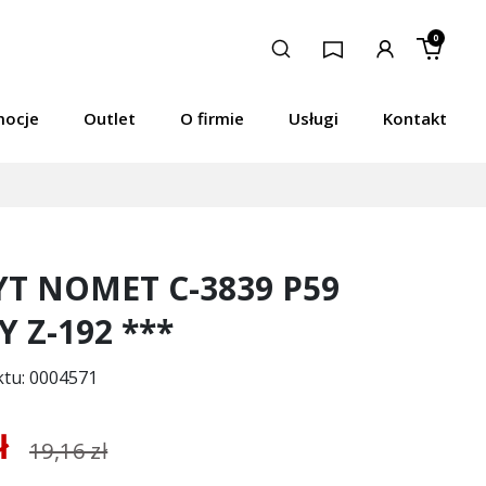
0
mocje
Outlet
O firmie
Usługi
Kontakt
T NOMET C-3839 P59
 Z-192 ***
ktu: 0004571
zł
19,16 zł