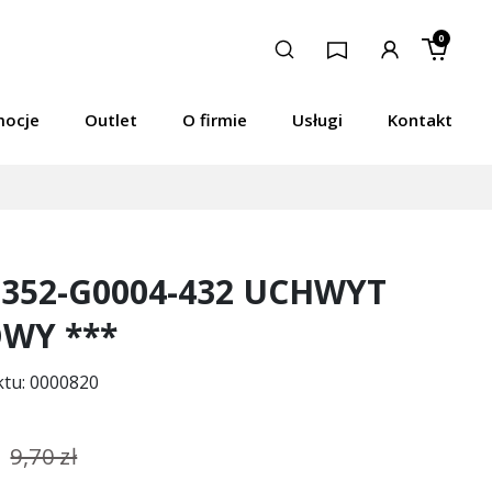
0
mocje
Outlet
O firmie
Usługi
Kontakt
0352-G0004-432 UCHWYT
WY ***
ktu: 0000820
9,70 zł