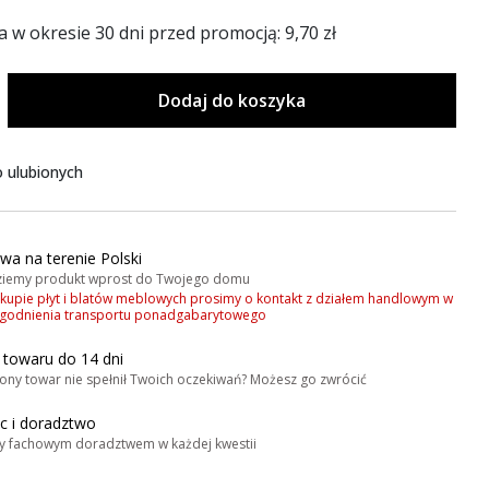
a w okresie 30 dni przed promocją:
9,70 zł
Dodaj do koszyka
 ulubionych
wa na terenie Polski
iemy produkt wprost do Twojego domu
akupie płyt i blatów meblowych prosimy o kontakt z działem handlowym w
zgodnienia transportu ponadgabarytowego
 towaru do 14 dni
ony towar nie spełnił Twoich oczekiwań? Możesz go zwrócić
 i doradztwo
y fachowym doradztwem w każdej kwestii