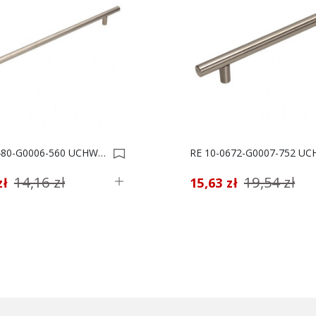
RE 10-0480-G0006-560 UCHWYT MEBLOWY *** 0000923
14,16 zł
19,54 zł
zł
15,63 zł