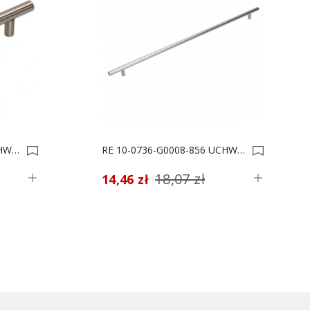
RE 10-0672-G0007-752 UCHWYT MEBLOWY *** 0000952
RE 10-0736-G0008-856 UCHWYT MEBLOWY *** 0002531
18,07 zł
14,46 zł