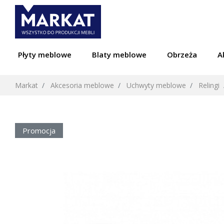
Płyty meblowe
Blaty meblowe
Obrzeża
A
Markat
Akcesoria meblowe
Uchwyty meblowe
Relingi
Promocja