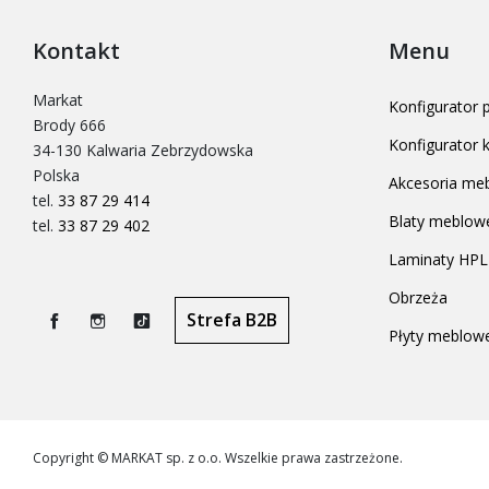
Kontakt
Menu
Markat
Konfigurator
Brody 666
Konfigurator
34-130 Kalwaria Zebrzydowska
Polska
Akcesoria me
tel.
33 87 29 414
Blaty meblow
tel.
33 87 29 402
Laminaty HPL
Obrzeża
Strefa B2B
Płyty meblow
Facebook
Instagram
TikTok
Copyright © MARKAT sp. z o.o. Wszelkie prawa zastrzeżone.