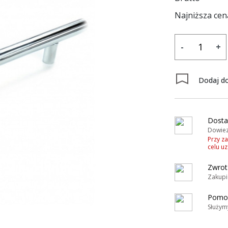
Najniższa cen
-
+
y
Dodaj do
Dosta
Dowiez
Przy z
celu u
Zwrot
Zakupi
Pomoc
Służym