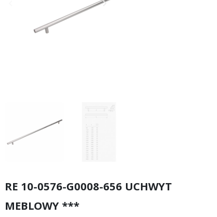
keyboard_arrow_left
keyboard_arrow_right
Poprzedni
Następny
RE 10-0576-G0008-656 UCHWYT
MEBLOWY ***