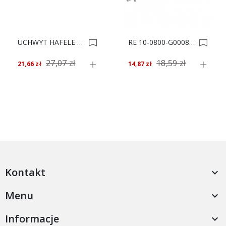
UCHWYT HAFELE RE 600x35 Inox 101.20.036 *** 0003718
RE 10-0800-G0008-920 UCHWYT MEBLOWY *** 0003253
27,07 zł
18,59 zł
21,66 zł
14,87 zł
Kontakt

Menu

Informacje
