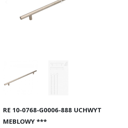
keyboard_arrow_left
keyboard_arrow_right
Poprzedni
Następny
RE 10-0768-G0006-888 UCHWYT
MEBLOWY ***