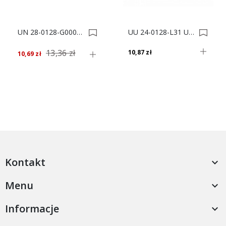
UN 28-0128-G0008 UCHWYT MEBLOWY** 0016196
UU 24-0128-L31 UCHWYT MEBLOWY 0015404
13,36 zł
10,87 zł
10,69 zł
Kontakt

Menu

Informacje
