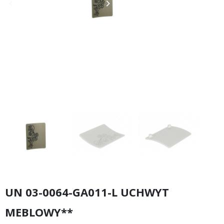
keyboard_arrow_left
keyboard_arrow_right
Poprzedni
Następny
UN 03-0064-GA011-L UCHWYT
MEBLOWY**