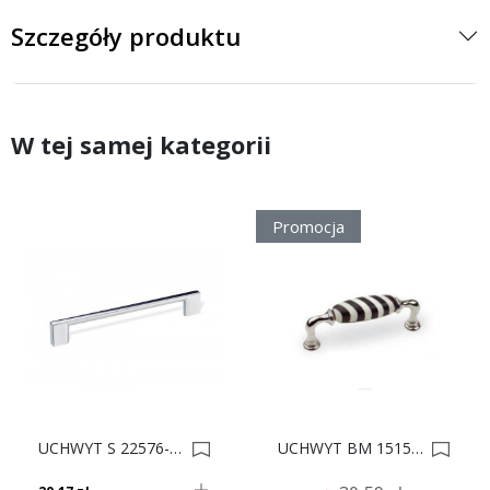
Szczegóły produktu
W tej samej kategorii
Promocja
UCHWYT S 22576-0320 CHROM POŁYSK 0009841
UCHWYT BM 15153Z096B.32 112x22/96 0003190