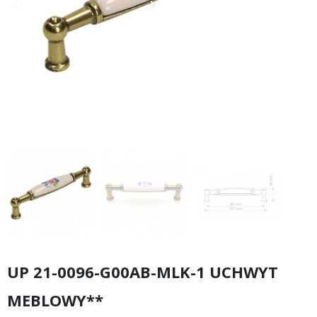
keyboard_arrow_left
keyboard_arrow_right
Poprzedni
Następny
UP 21-0096-G00AB-MLK-1 UCHWYT
MEBLOWY**