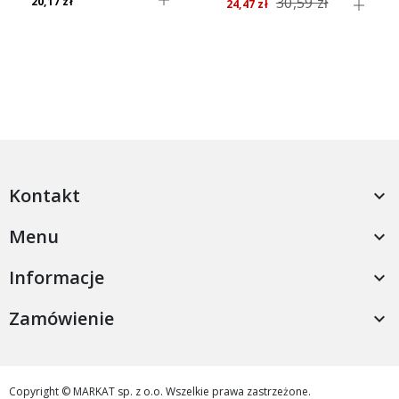
30,59 zł
20,17 zł
24,47 zł
Kontakt

Menu

Informacje

Zamówienie

Copyright © MARKAT sp. z o.o. Wszelkie prawa zastrzeżone.