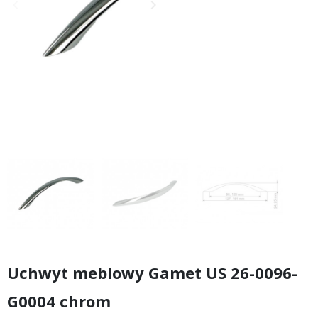
keyboard_arrow_left
keyboard_arrow_right
Poprzedni
Następny
Uchwyt meblowy Gamet US 26-0096-
G0004 chrom