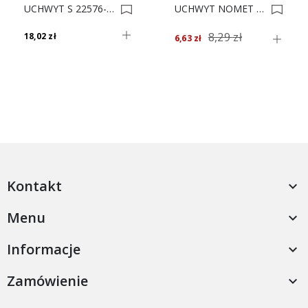
UCHWYT S 22576-0256 CHROM POŁYSK 0006293
UCHWYT NOMET C-0434 G5 SAT L-128 *** 0006716
8,29 zł
18,02 zł
6,63 zł
Kontakt

Menu

Informacje

Zamówienie
