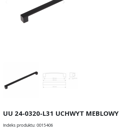
keyboard_arrow_left
keyboard_arrow_right
Poprzedni
Następny
UU 24-0320-L31 UCHWYT MEBLOWY
Indeks produktu: 0015406