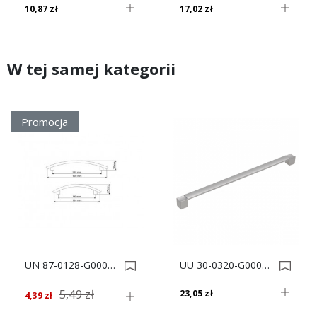
10,87 zł
17,02 zł
W tej samej kategorii
Promocja
UN 87-0128-G0007 UCHWYT MEBLOWY** 0002620
UU 30-0320-G0008 UCHWYT MEBLOWY** 0006948
5,49 zł
23,05 zł
4,39 zł