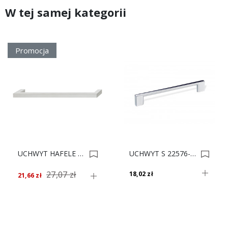
W tej samej kategorii
Promocja
UCHWYT HAFELE 8/232x25 SZLIF 100.56.005 *** 0005233
UCHWYT S 22576-0256 CHROM POŁYSK 0006293
27,07 zł
18,02 zł
21,66 zł