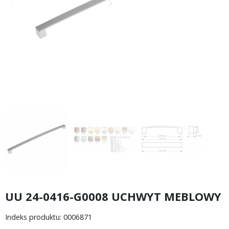
keyboard_arrow_left
keyboard_arrow_right
Poprzedni
Następny
UU 24-0416-G0008 UCHWYT MEBLOWY
Indeks produktu: 0006871