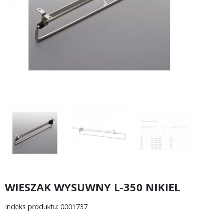
keyboard_arrow_left
keyboard_arrow_right
Poprzedni
Następny
WIESZAK WYSUWNY L-350 NIKIEL
Indeks produktu: 0001737