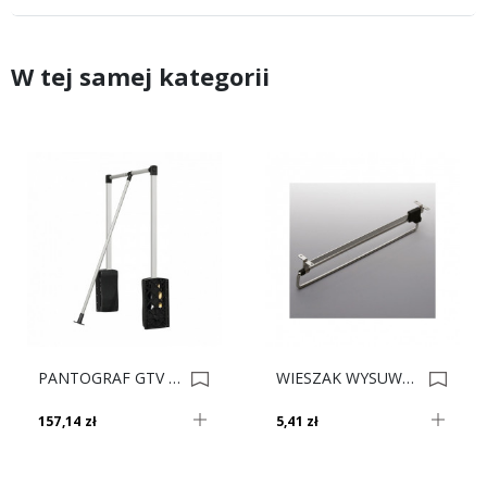
W tej samej kategorii
PANTOGRAF GTV 83/115 8kg CZARNY/ALUM. PG-AL83115-20 Z 0005583
WIESZAK WYSUWNY L-300 NIKIEL 0001736
157,14 zł
5,41 zł