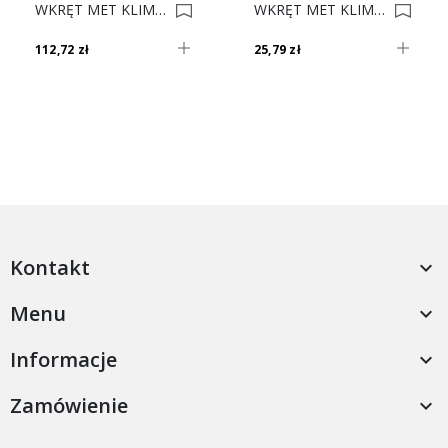
WKRĘT MET KLIMAS 4.0x20 Op. 4510 5 Kg 0033114
WKRĘT MET KLIMAS 6.0x40 Op. 200 0013902
112,72 zł
25,79 zł
Kontakt

Menu

Informacje

Zamówienie
