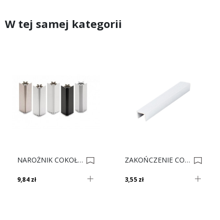
W tej samej kategorii
NAROŻNIK COKOŁU V MULTICORNER 150 SZLIF 0006821
ZAKOŃCZENIE COKOŁU V 150 BIAŁE 0010185
9,84 zł
3,55 zł