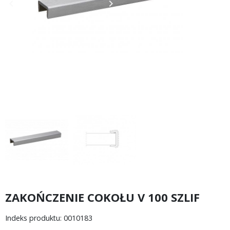
keyboard_arrow_left
keyboard_arrow_right
Poprzedni
Następny
ZAKOŃCZENIE COKOŁU V 100 SZLIF
Indeks produktu: 0010183