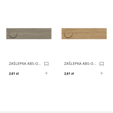
ZAŚLEPKA ABS-OW 3809 Buk Wiedeń *** 0005970
ZAŚLEPKA ABS-OW 3798 Dąb Londyn 0010260
2,61 zł
2,61 zł