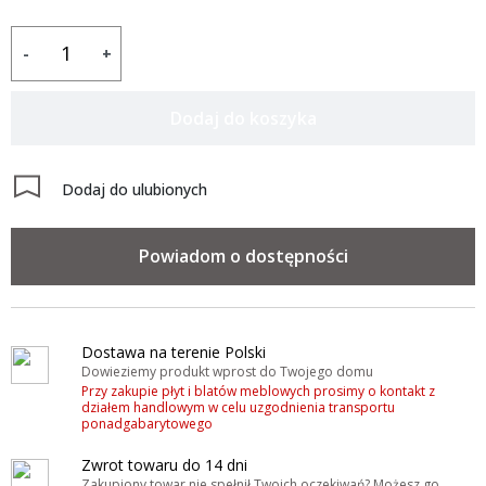
-
+
Dodaj do koszyka
Dodaj do ulubionych
Powiadom o dostępności
Dostawa na terenie Polski
Dowieziemy produkt wprost do Twojego domu
Przy zakupie płyt i blatów meblowych prosimy o kontakt z
działem handlowym w celu uzgodnienia transportu
ponadgabarytowego
Zwrot towaru do 14 dni
Zakupiony towar nie spełnił Twoich oczekiwań? Możesz go