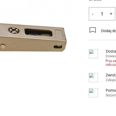
-
+
Dodaj do
y
Dosta
Dowiez
Przy z
celu u
Zwrot
Zakupi
Pomoc
Służym