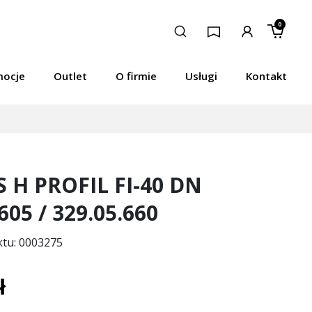
0
mocje
Outlet
O firmie
Usługi
Kontakt
 H PROFIL FI-40 DN
605 / 329.05.660
ktu: 0003275
ł