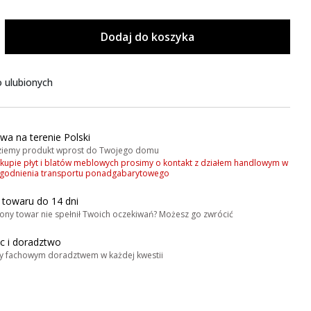
Dodaj do koszyka
 ulubionych
wa na terenie Polski
iemy produkt wprost do Twojego domu
akupie płyt i blatów meblowych prosimy o kontakt z działem handlowym w
zgodnienia transportu ponadgabarytowego
 towaru do 14 dni
ony towar nie spełnił Twoich oczekiwań? Możesz go zwrócić
 i doradztwo
y fachowym doradztwem w każdej kwestii