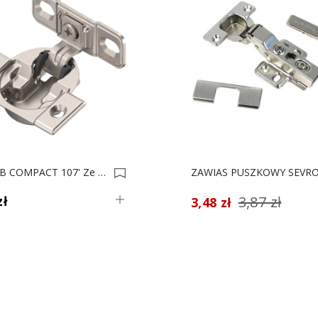
ZAWIAS B COMPACT 107' Ze Sprężyną 38B355AF22 0034472
zł
3,87 zł
3,48 zł