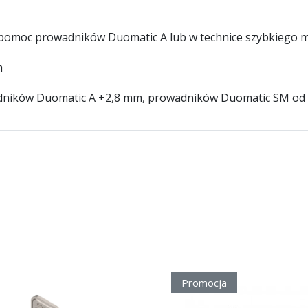
a pomoc prowadników Duomatic A lub w technice szybkieg
m
uomatic A +2,8 mm, prowadników Duomatic SM od 0,
Promocja