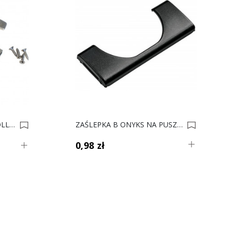
ZAWIAS PUSZKOWY SEVROLL +PROW SAMOD. DW 0007999
ZAŚLEPKA B ONYKS NA PUSZKE 70T3504 0010467
0,98 zł