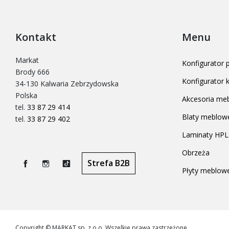
Kontakt
Menu
Markat
Konfigurator
Brody 666
Konfigurator
34-130 Kalwaria Zebrzydowska
Polska
Akcesoria me
tel.
33 87 29 414
Blaty meblow
tel.
33 87 29 402
Laminaty HPL
Obrzeża
Strefa B2B
Płyty meblow
Facebook
Instagram
TikTok
Copyright © MARKAT sp. z o.o. Wszelkie prawa zastrzeżone.