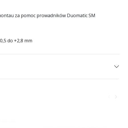
o montau za pomoc prowadników Duomatic SM
5 do +2,8 mm
keyboard_arrow_left
keyboard_arrow_right
Poprzedni
Następ