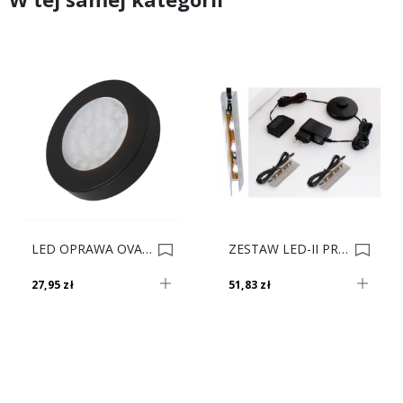
LED OPRAWA OVAL+DYST.2W CZARNY B.NEUT. HL 0021775
ZESTAW LED-II PRIMASTIC BIAŁY ZIMNY H 0004371
27,95 zł
51,83 zł