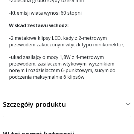
-Zalecana grubo szyby to 5-8 mm
-Kt emisji wiata wynosi 60 stopni
W skad zestawu wchodz:
-2 metalowe klipsy LED, kady z 2-metrowym
przewodem zakoczonym wtyczk typu minikonektor;
-ukad zasilajcy o mocy 1,8W z 4-metrowym
przewodem, zasilaczem wtykowym, wycznikiem
nonym i rozdzielaczem 6-punktowym, sucym do
podczenia maksymalnie 6 klipsów
Szczegóły produktu
W tej samej kategorii