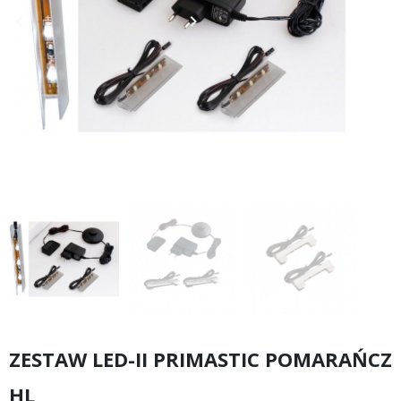
keyboard_arrow_left
keyboard_arrow_right
Poprzedni
Następny
ZESTAW LED-II PRIMASTIC POMARAŃCZ
HL