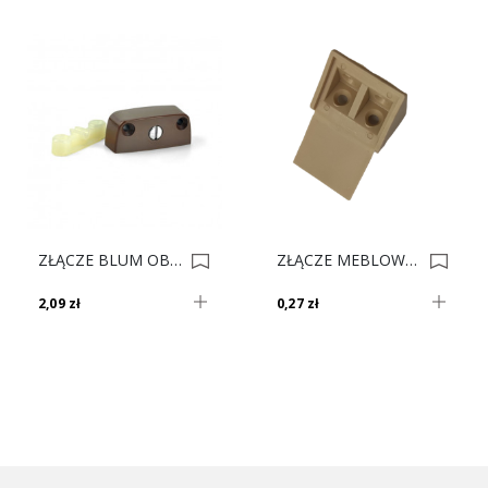
ZŁĄCZE BLUM OBUD+ŁĄCZ 40.2000 BRĄZ 0001142
ZŁĄCZE MEBLOWE PODW PLASTIK BEŻ Nr. 2 0002038
2,09 zł
0,27 zł