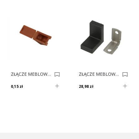
ZŁĄCZE MEBLOWE POJ PLASTIK CALV Nr. 3 0002046
ZŁĄCZE MEBLOWE AP Z-03 CZARNE Op.100 0022086
0,15 zł
28,98 zł