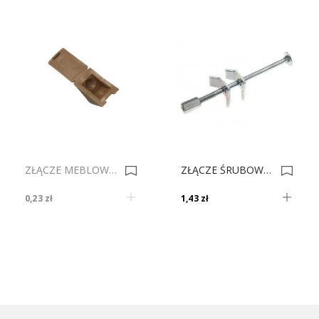
ZŁĄCZE MEBLOWE POJ PLASTIK OLCHA Nr. 6 0002744
ZŁĄCZE ŚRUBOWE DO BLATÓW L-100 0002057
0,23 zł
1,43 zł