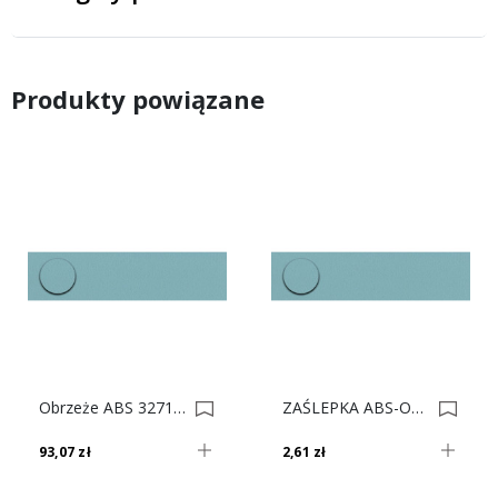
Produkty powiązane
Obrzeże ABS 3271 Vl Błękit Lodowy Do Płyty SWISS KRONO 0009731-0005096
ZAŚLEPKA ABS-OW 3271 Błękit Lodowy 0010251
93,07 zł
2,61 zł