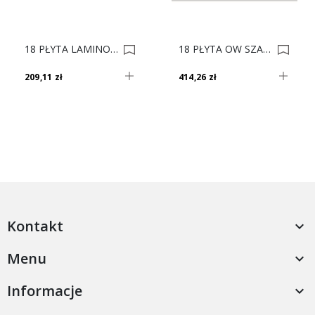
18 PŁYTA LAMINOWANA BIEL ALPEJSKA U8685 SM 0010343-0009990
18 PŁYTA OW SZARY JASNY 2653 VL 280x207 0009226
209,11 zł
414,26 zł
Kontakt

Menu

Informacje
