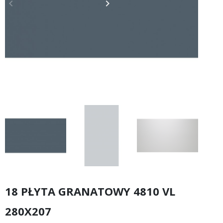
keyboard_arrow_left
keyboard_arrow_right
Poprzedni
Następny
18 PŁYTA GRANATOWY 4810 VL
280X207