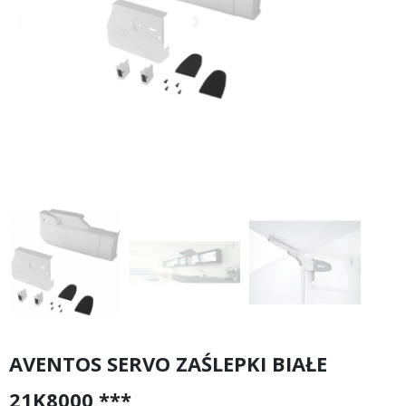
keyboard_arrow_left
keyboard_arrow_right
Poprzedni
Następny
AVENTOS SERVO ZAŚLEPKI BIAŁE
21K8000 ***