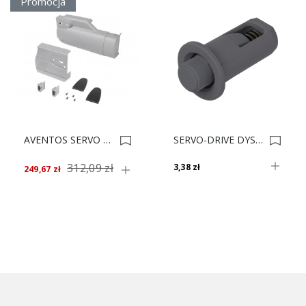
Promocja
AVENTOS SERVO ZAŚLEPKI SZARE 21K8000 *** 0005823
SERVO-DRIVE DYSTANS 5mm 993.0530.00 0007267
312,09 zł
3,38 zł
249,67 zł