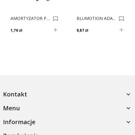
AMORTYZATOR P-M BRĄZ RAL 8017 0003403
BLUMOTION ADAPTER 970.1501 R736 0001038
1,76 zł
0,87 zł
Kontakt

Menu

Informacje
