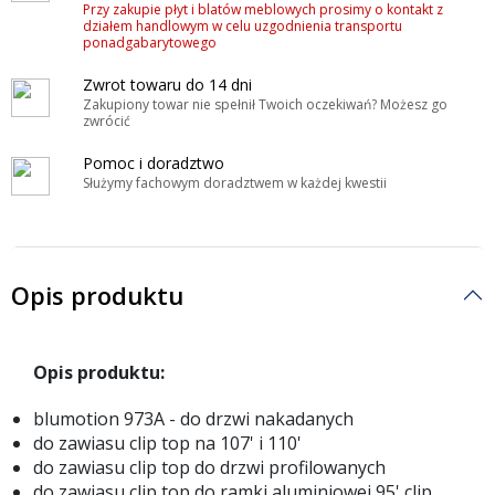
Przy zakupie płyt i blatów meblowych prosimy o kontakt z
działem handlowym w celu uzgodnienia transportu
ponadgabarytowego
Zwrot towaru do 14 dni
Zakupiony towar nie spełnił Twoich oczekiwań? Możesz go
zwrócić
Pomoc i doradztwo
Służymy fachowym doradztwem w każdej kwestii
Opis produktu
Opis produktu:
blumotion 973A - do drzwi nakadanych
do zawiasu clip top na 107' i 110'
do zawiasu clip top do drzwi profilowanych
do zawiasu clip top do ramki aluminiowej 95' clip