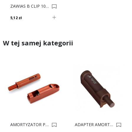
ZAWIAS B CLIP 100' DW 71M2750 0001506
5,12 zł
W tej samej kategorii
AMORTYZATOR P-M KALWADOS RAL 8004 0007872
ADAPTER AMORTYZATORA P-M BRĄZ RAL 8017 0004669