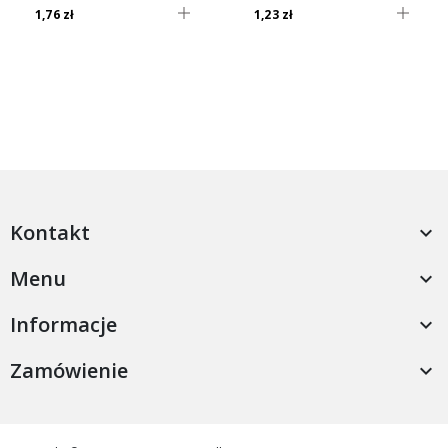
1,76 zł
1,23 zł
Kontakt

Menu

Informacje

Zamówienie
