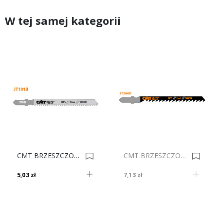
W tej samej kategorii
CMT BRZESZCZOT JT101B-25 0002735
CMT BRZESZCZOT JT244D 0002742
5,03 zł
7,13 zł