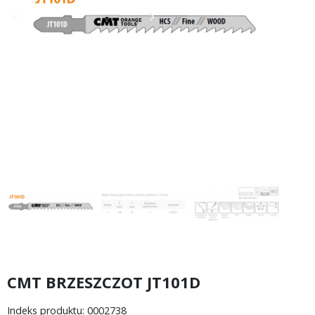
keyboard_arrow_left
keyboard_arrow_right
Poprzedni
Następny
CMT BRZESZCZOT JT101D
Indeks produktu: 0002738