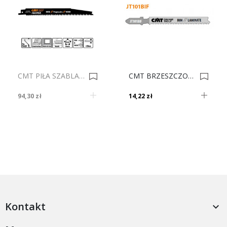
CMT PIŁA SZABLASTA JS2345X-5 (1szt) 0022777
CMT BRZESZCZOT JT101BIF 0002736
94,30 zł
14,22 zł
Kontakt
