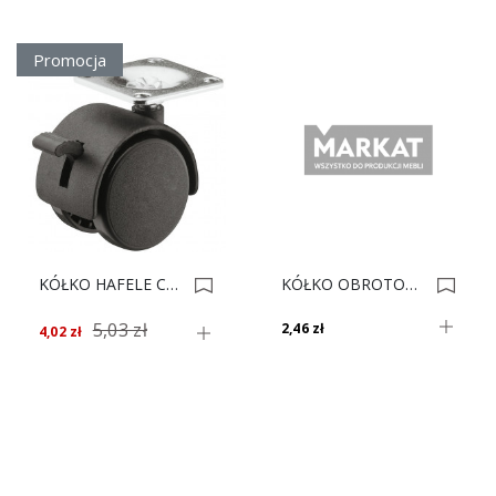
Promocja
KÓŁKO HAFELE CZARNE Z HAMUL 660.08.311 0003304
KÓŁKO OBROTOWE PLAST Z PŁ. K-476-300 0001792
5,03 zł
2,46 zł
4,02 zł